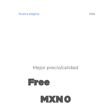
Nueva página
Más
Mejor precio/calidad
Free
0 MXN
MXN
0